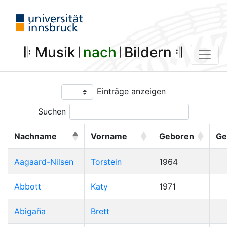
𝄆 Musik 𝄀
nach
𝄀 Bildern 𝄇
Einträge anzeigen
Suchen
Nachname
Vorname
Geboren
Ge
Aagaard-Nilsen
Torstein
1964
Abbott
Katy
1971
Abigaña
Brett