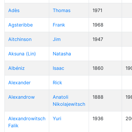
Adès
Thomas
1971
Agsteribbe
Frank
1968
Aitchinson
Jim
1947
Aksuna (Lin)
Natasha
Albéniz
Isaac
1860
19
Alexander
Rick
Alexandrow
Anatoli
1888
19
Nikolajewitsch
Alexandrowitsch
Yuri
1936
20
Falik