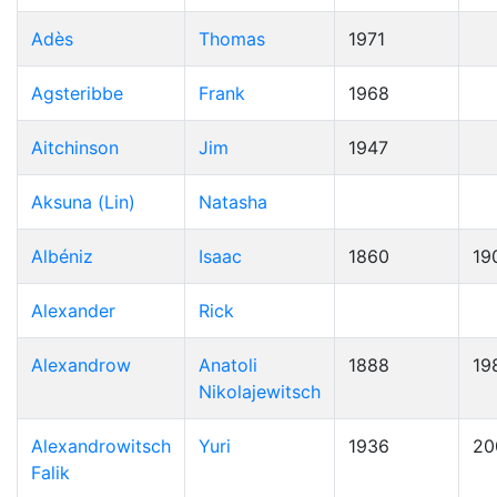
Adès
Thomas
1971
Agsteribbe
Frank
1968
Aitchinson
Jim
1947
Aksuna (Lin)
Natasha
Albéniz
Isaac
1860
19
Alexander
Rick
Alexandrow
Anatoli
1888
19
Nikolajewitsch
Alexandrowitsch
Yuri
1936
20
Falik