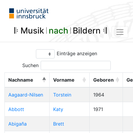
𝄆 Musik 𝄀
nach
𝄀 Bildern 𝄇
Einträge anzeigen
Suchen
Nachname
Vorname
Geboren
Ge
Aagaard-Nilsen
Torstein
1964
Abbott
Katy
1971
Abigaña
Brett