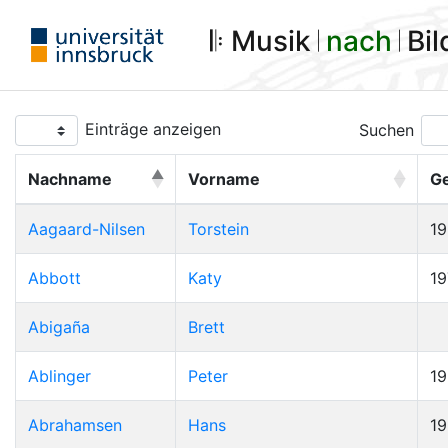
𝄆 Musik 𝄀
nach
𝄀 Bi
Einträge anzeigen
Suchen
Nachname
Vorname
G
Aagaard-Nilsen
Torstein
1
Abbott
Katy
19
Abigaña
Brett
Ablinger
Peter
1
Abrahamsen
Hans
1