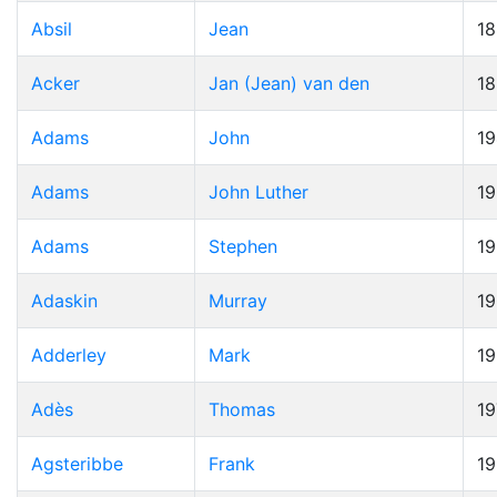
Absil
Jean
1
Acker
Jan (Jean) van den
1
Adams
John
19
Adams
John Luther
1
Adams
Stephen
1
Adaskin
Murray
1
Adderley
Mark
1
Adès
Thomas
19
Agsteribbe
Frank
1