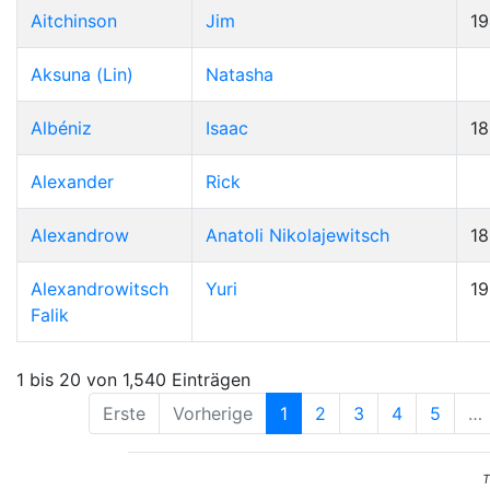
Aitchinson
Jim
19
Aksuna (Lin)
Natasha
Albéniz
Isaac
1
Alexander
Rick
Alexandrow
Anatoli Nikolajewitsch
1
Alexandrowitsch
Yuri
1
Falik
1 bis 20 von 1,540 Einträgen
Erste
Vorherige
1
2
3
4
5
…
T