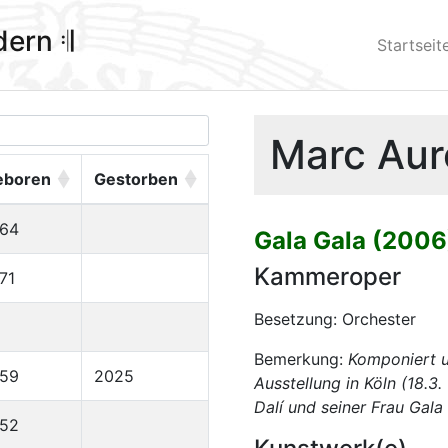
ldern 𝄇
Startseit
Marc Aure
eboren
Gestorben
964
Gala Gala (2006
Kammeroper
71
Besetzung: Orchester
Bemerkung:
Komponiert u
959
2025
Ausstellung in Köln (18.3
Dalí und seiner Frau Gala
952