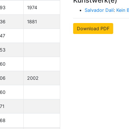
Kunstwerk(e)
893
1974
Salvador Dalí
:
Kein 
836
1881
Download PDF
47
953
960
906
2002
960
71
968