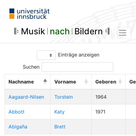
𝄆 Musik 𝄀
nach
𝄀 Bildern 𝄇
Einträge anzeigen
Suchen
Nachname
Vorname
Geboren
Ge
Aagaard-Nilsen
Torstein
1964
Abbott
Katy
1971
Abigaña
Brett