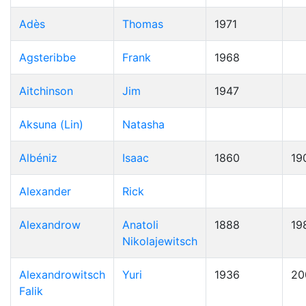
Adès
Thomas
1971
Agsteribbe
Frank
1968
Aitchinson
Jim
1947
Aksuna (Lin)
Natasha
Albéniz
Isaac
1860
19
Alexander
Rick
Alexandrow
Anatoli
1888
19
Nikolajewitsch
Alexandrowitsch
Yuri
1936
20
Falik