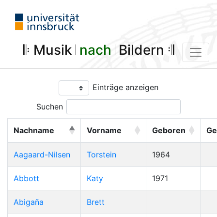
𝄆 Musik 𝄀
nach
𝄀 Bildern 𝄇
Einträge anzeigen
Suchen
Nachname
Vorname
Geboren
Ge
Aagaard-Nilsen
Torstein
1964
Abbott
Katy
1971
Abigaña
Brett