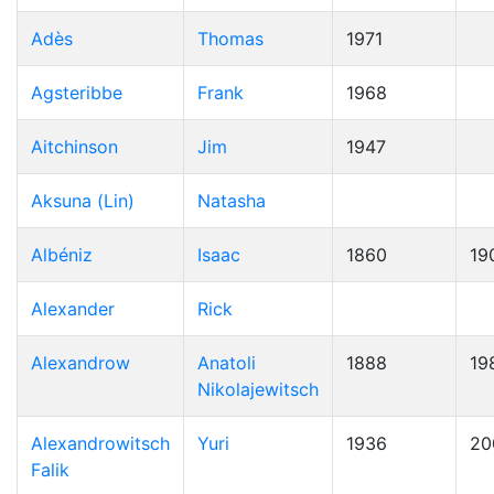
Adès
Thomas
1971
Agsteribbe
Frank
1968
Aitchinson
Jim
1947
Aksuna (Lin)
Natasha
Albéniz
Isaac
1860
19
Alexander
Rick
Alexandrow
Anatoli
1888
19
Nikolajewitsch
Alexandrowitsch
Yuri
1936
20
Falik