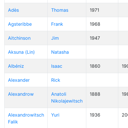
Adès
Thomas
1971
Agsteribbe
Frank
1968
Aitchinson
Jim
1947
Aksuna (Lin)
Natasha
Albéniz
Isaac
1860
19
Alexander
Rick
Alexandrow
Anatoli
1888
19
Nikolajewitsch
Alexandrowitsch
Yuri
1936
20
Falik