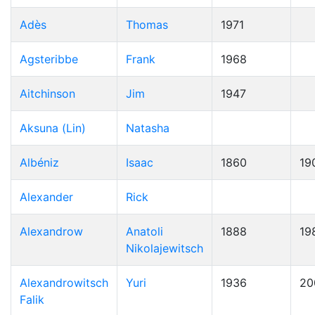
Adès
Thomas
1971
Agsteribbe
Frank
1968
Aitchinson
Jim
1947
Aksuna (Lin)
Natasha
Albéniz
Isaac
1860
19
Alexander
Rick
Alexandrow
Anatoli
1888
19
Nikolajewitsch
Alexandrowitsch
Yuri
1936
20
Falik