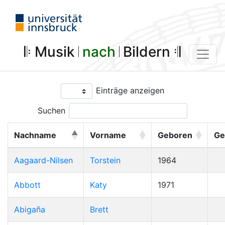
𝄆 Musik 𝄀
nach
𝄀 Bildern 𝄇
Einträge anzeigen
Suchen
Nachname
Vorname
Geboren
Ge
Aagaard-Nilsen
Torstein
1964
Abbott
Katy
1971
Abigaña
Brett