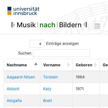
𝄆 Musik 𝄀
nach
𝄀 Bildern 𝄇
Einträge anzeigen
Suchen
Nachname
Vorname
Geboren
Ge
Aagaard-Nilsen
Torstein
1964
Abbott
Katy
1971
Abigaña
Brett