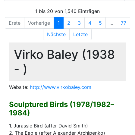
1 bis 20 von 1,540 Einträgen
Erste
Vorherige
1
2
3
4
5
…
77
Nächste
Letzte
Virko Baley (1938
- )
Website:
http://www.virkobaley.com
Sculptured Birds (1978/1982–
1984)
1. Jurassic Bird (after David Smith)
2. The Eagle (after Alexander Archipenko)