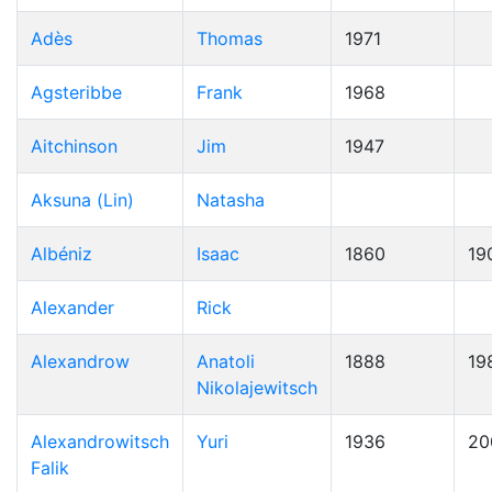
Adès
Thomas
1971
Agsteribbe
Frank
1968
Aitchinson
Jim
1947
Aksuna (Lin)
Natasha
Albéniz
Isaac
1860
19
Alexander
Rick
Alexandrow
Anatoli
1888
19
Nikolajewitsch
Alexandrowitsch
Yuri
1936
20
Falik