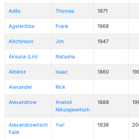
Adès
Thomas
1971
Agsteribbe
Frank
1968
Aitchinson
Jim
1947
Aksuna (Lin)
Natasha
Albéniz
Isaac
1860
19
Alexander
Rick
Alexandrow
Anatoli
1888
19
Nikolajewitsch
Alexandrowitsch
Yuri
1936
20
Falik