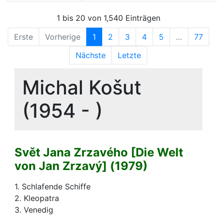
1 bis 20 von 1,540 Einträgen
Erste
Vorherige
1
2
3
4
5
…
77
Nächste
Letzte
Michal Košut
(1954 - )
Svět Jana Zrzavého [Die Welt
von Jan Zrzavý] (1979)
1. Schlafende Schiffe
2. Kleopatra
3. Venedig