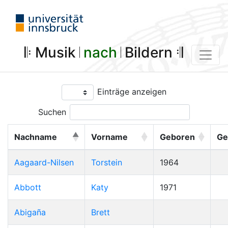
𝄆 Musik 𝄀
nach
𝄀 Bildern 𝄇
Einträge anzeigen
Suchen
Nachname
Vorname
Geboren
Ge
Aagaard-Nilsen
Torstein
1964
Abbott
Katy
1971
Abigaña
Brett