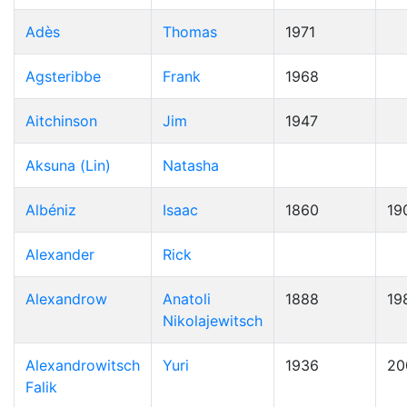
Adès
Thomas
1971
Agsteribbe
Frank
1968
Aitchinson
Jim
1947
Aksuna (Lin)
Natasha
Albéniz
Isaac
1860
19
Alexander
Rick
Alexandrow
Anatoli
1888
19
Nikolajewitsch
Alexandrowitsch
Yuri
1936
20
Falik