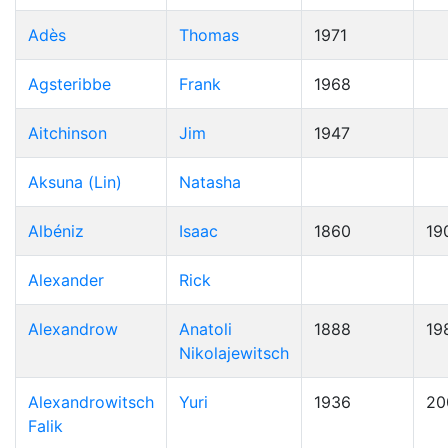
Adès
Thomas
1971
Agsteribbe
Frank
1968
Aitchinson
Jim
1947
Aksuna (Lin)
Natasha
Albéniz
Isaac
1860
19
Alexander
Rick
Alexandrow
Anatoli
1888
19
Nikolajewitsch
Alexandrowitsch
Yuri
1936
20
Falik