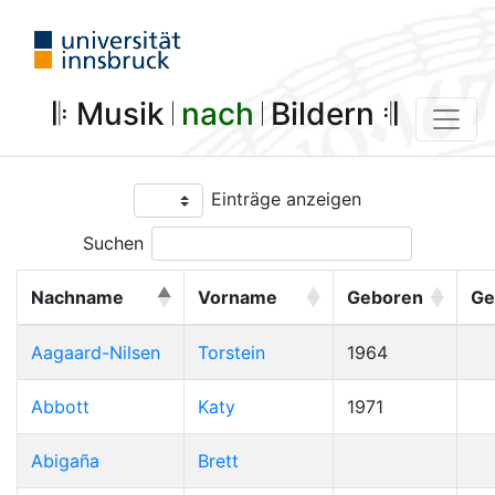
𝄆 Musik 𝄀
nach
𝄀 Bildern 𝄇
Einträge anzeigen
Suchen
Nachname
Vorname
Geboren
Ge
Aagaard-Nilsen
Torstein
1964
Abbott
Katy
1971
Abigaña
Brett