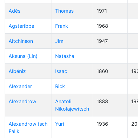
Adès
Thomas
1971
Agsteribbe
Frank
1968
Aitchinson
Jim
1947
Aksuna (Lin)
Natasha
Albéniz
Isaac
1860
19
Alexander
Rick
Alexandrow
Anatoli
1888
19
Nikolajewitsch
Alexandrowitsch
Yuri
1936
20
Falik