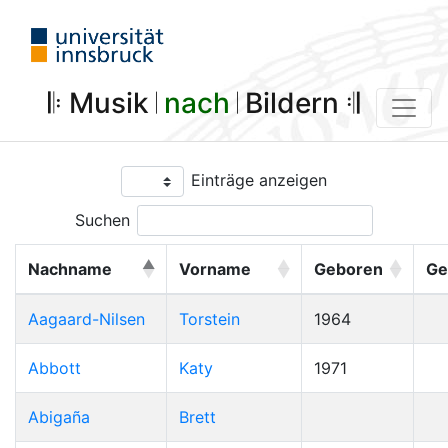
𝄆 Musik 𝄀
nach
𝄀 Bildern 𝄇
Einträge anzeigen
Suchen
Nachname
Vorname
Geboren
Ge
Aagaard-Nilsen
Torstein
1964
Abbott
Katy
1971
Abigaña
Brett