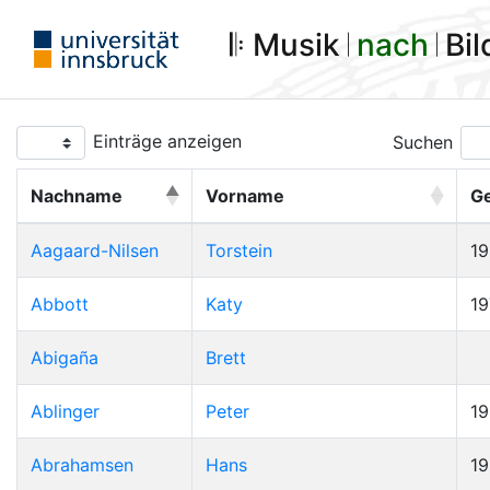
𝄆 Musik 𝄀
nach
𝄀 Bi
Einträge anzeigen
Suchen
Nachname
Vorname
G
Aagaard-Nilsen
Torstein
1
Abbott
Katy
19
Abigaña
Brett
Ablinger
Peter
1
Abrahamsen
Hans
1