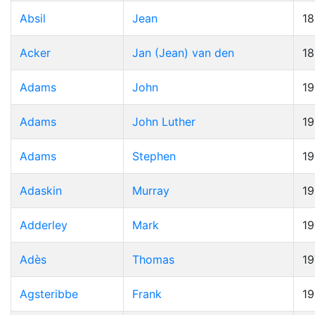
Absil
Jean
1
Acker
Jan (Jean) van den
1
Adams
John
19
Adams
John Luther
1
Adams
Stephen
1
Adaskin
Murray
1
Adderley
Mark
1
Adès
Thomas
19
Agsteribbe
Frank
1