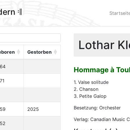
ldern 𝄇
Startseit
Lothar Kl
eboren
Gestorben
964
Hommage à Toul
71
1. Valse solitude
2. Chanson
3. Petite Galop
Besetzung: Orchester
959
2025
Verlag: Canadian Music C
952