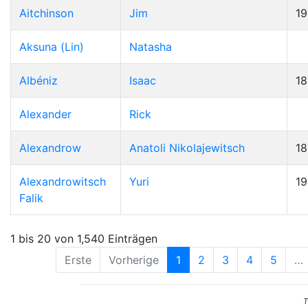
Aitchinson
Jim
19
Aksuna (Lin)
Natasha
Albéniz
Isaac
1
Alexander
Rick
Alexandrow
Anatoli Nikolajewitsch
1
Alexandrowitsch
Yuri
1
Falik
1 bis 20 von 1,540 Einträgen
Erste
Vorherige
1
2
3
4
5
…
T