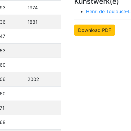
Kunstwerk(e)
893
1974
Henri de Toulouse-L
836
1881
Download PDF
47
953
960
906
2002
960
71
968