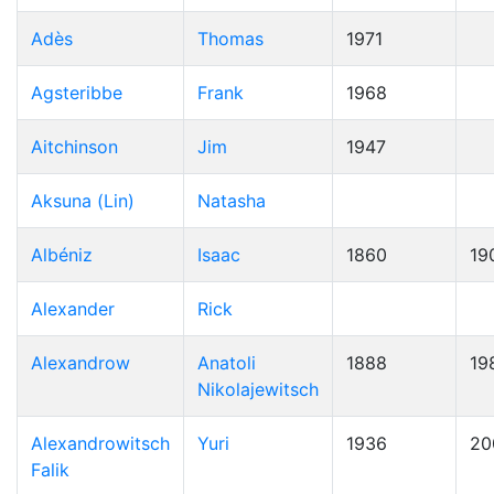
Adès
Thomas
1971
Agsteribbe
Frank
1968
Aitchinson
Jim
1947
Aksuna (Lin)
Natasha
Albéniz
Isaac
1860
19
Alexander
Rick
Alexandrow
Anatoli
1888
19
Nikolajewitsch
Alexandrowitsch
Yuri
1936
20
Falik