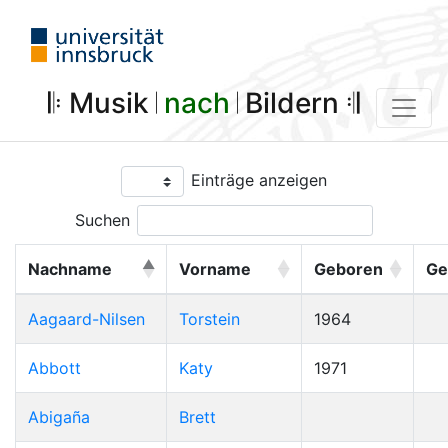
𝄆 Musik 𝄀
nach
𝄀 Bildern 𝄇
Einträge anzeigen
Suchen
Nachname
Vorname
Geboren
Ge
Aagaard-Nilsen
Torstein
1964
Abbott
Katy
1971
Abigaña
Brett