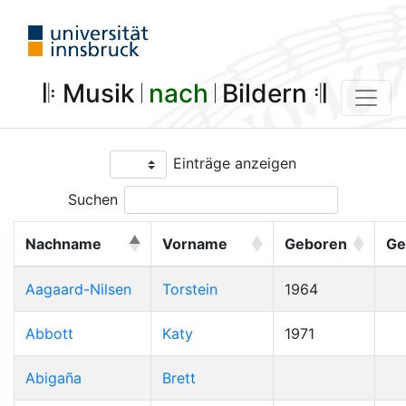
𝄆 Musik 𝄀
nach
𝄀 Bildern 𝄇
Einträge anzeigen
Suchen
Nachname
Vorname
Geboren
Ge
Aagaard-Nilsen
Torstein
1964
Abbott
Katy
1971
Abigaña
Brett