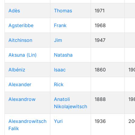
Adès
Thomas
1971
Agsteribbe
Frank
1968
Aitchinson
Jim
1947
Aksuna (Lin)
Natasha
Albéniz
Isaac
1860
19
Alexander
Rick
Alexandrow
Anatoli
1888
19
Nikolajewitsch
Alexandrowitsch
Yuri
1936
20
Falik