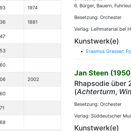
6. Bürger, Bauern, Fuhrleu
893
1974
Besetzung: Orchester
836
1881
Verlag: Leihmaterial bei 
47
Kunstwerk(e)
953
Erasmus Grasser
:
Fi
960
Jan Steen (195
906
2002
Rhapsodie über 
(
Achterturm
,
Win
960
Besetzung: Orchester
71
Verlag: Süddeutscher Musi
968
Kunstwerk(e)