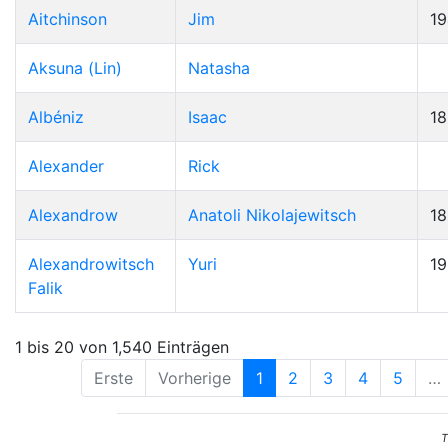
Aitchinson
Jim
19
Aksuna (Lin)
Natasha
Albéniz
Isaac
1
Alexander
Rick
Alexandrow
Anatoli Nikolajewitsch
1
Alexandrowitsch
Yuri
1
Falik
1 bis 20 von 1,540 Einträgen
Erste
Vorherige
1
2
3
4
5
…
T