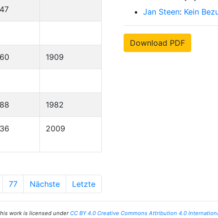
47
Jan Steen
:
Kein Bez
Download PDF
860
1909
888
1982
936
2009
77
Nächste
Letzte
his work is licensed under
CC BY 4.0 Creative Commons Attribution 4.0 Internation