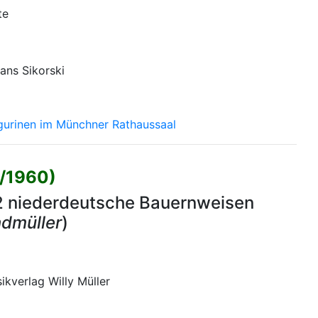
te
Hans Sikorski
gurinen im Münchner Rathaussaal
0/1960)
2 niederdeutsche Bauernweisen
dmüller
)
kverlag Willy Müller