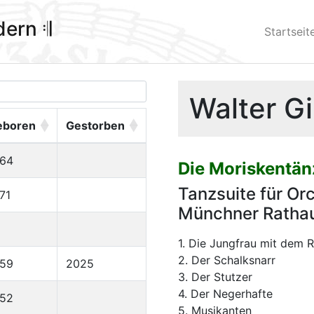
ldern 𝄇
Startseit
Walter Gi
eboren
Gestorben
964
Die Moriskentän
Tanzsuite für Or
71
Münchner Ratha
1. Die Jungfrau mit dem R
2. Der Schalksnarr
959
2025
3. Der Stutzer
4. Der Negerhafte
952
5. Musikanten