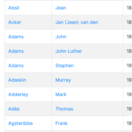
Absil
Jean
1
Acker
Jan (Jean) van den
1
Adams
John
19
Adams
John Luther
1
Adams
Stephen
1
Adaskin
Murray
1
Adderley
Mark
1
Adès
Thomas
19
Agsteribbe
Frank
1