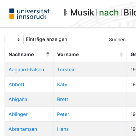
𝄆 Musik 𝄀
nach
𝄀 Bi
Einträge anzeigen
Suchen
Nachname
Vorname
G
Aagaard-Nilsen
Torstein
1
Abbott
Katy
19
Abigaña
Brett
Ablinger
Peter
1
Abrahamsen
Hans
1