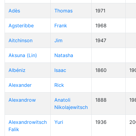
Adès
Thomas
1971
Agsteribbe
Frank
1968
Aitchinson
Jim
1947
Aksuna (Lin)
Natasha
Albéniz
Isaac
1860
19
Alexander
Rick
Alexandrow
Anatoli
1888
19
Nikolajewitsch
Alexandrowitsch
Yuri
1936
20
Falik