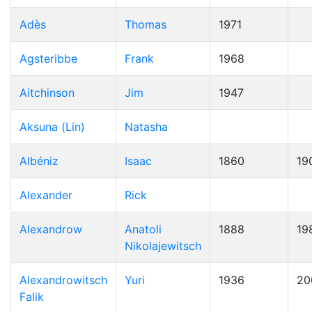
Adès
Thomas
1971
Agsteribbe
Frank
1968
Aitchinson
Jim
1947
Aksuna (Lin)
Natasha
Albéniz
Isaac
1860
19
Alexander
Rick
Alexandrow
Anatoli
1888
19
Nikolajewitsch
Alexandrowitsch
Yuri
1936
20
Falik