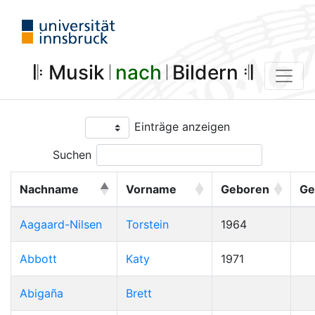
𝄆 Musik 𝄀
nach
𝄀 Bildern 𝄇
Einträge anzeigen
Suchen
Nachname
Vorname
Geboren
Ge
Aagaard-Nilsen
Torstein
1964
Abbott
Katy
1971
Abigaña
Brett